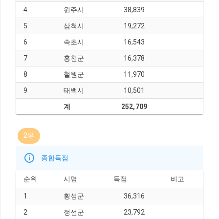
4
원주시
38,839
5
삼척시
19,272
6
속초시
16,543
7
홍천군
16,378
8
철원군
11,970
9
태백시
10,501
계
252,709
2부
종합득점
순위
시명
득점
비고
1
횡성군
36,316
2
정선군
23,792