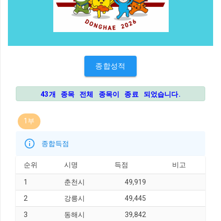
종합성적
43개 종목 전체 종목이 종료 되었습니다.
1부
종합득점
순위
시명
득점
비고
1
춘천시
49,919
2
강릉시
49,445
3
동해시
39,842